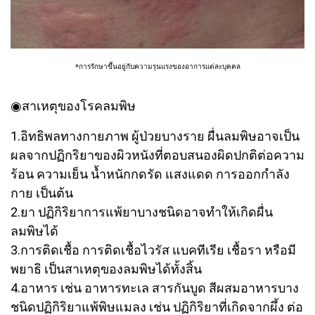
*การรักษาขึ้นอยู่กับความรุนแรงของอาการแต่ละบุคคล
◉สาเหตุของโรคลมพิษ
1.อิทธิพลทางกายภาพ ผู้ป่วยบางราย ผื่นลมพิษอาจเป็น
ผลจากปฏิกริยาของผิวหนังที่ตอบสนองผิดปกติต่อความ
ร้อน ความเย็น น้ำหนักกดรัด แสงแดด การออกกำลัง
กาย เป็นต้น
2.ยา ปฏิกิริยาการแพ้ยาบางชนิดอาจทำให้เกิดผื่น
ลมพิษได้
3.การติดเชื้อ การติดเชื้อไวรัส แบคทีเรีย เชื้อรา หรือมี
พยาธิ เป็นสาเหตุของลมพิษได้ทั้งสิ้น
4.อาหาร เช่น อาหารทะเล สารกันบูด สีผสมอาหารบาง
ชนิดปฏิกิริยาแพ้พิษแมลง เช่น ปฏิกิริยาที่เกิดจากผึ้ง ต่อ