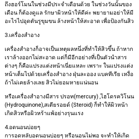
ถึงฮอร์โมนในช่วงมีประจำเดือนด้วย ในช่วงวันนั้นของ
เดือน ก็ต้องดูแล รักษาผิวหน้าให้ดีค่ะ พยายามอย่าให้มี
อะไรไปอุดตันรูขุมขน ล้างหน้าให้สะอาด เพื่อป้องกันสิว
3.เครื่องสำอาง
เครื่องสำอางก็อาจเป็นเหตุผลหนึ่งที่ทำให้สิวขึ้น ถ้าหาก
เราล้างออกไม่สะอาด แต่ก็มีอีกอย่างที่เป็นตัวนำสาร
ต่างๆ ก็คือแปรงแต่งหน้าเนี่ยแหละ เพราะ ในแปรงแต่ง
หน้าเต็มไปด้วยเครื่องสำอาง ฝุ่นละออง แบคทีเรีย เหงื่อ
ถ้าไม่เคยล้างเลย สิวไม่ยอมหายแน่นอน
หรือเครื่องสำอางมีสาร ปรอท(mercury) ,ไฮโดรควิโนน
(Hydroquinone),สเตียรอยด์ (Steroid) ก็ทำให้ผิวหน้า
เกิดสิวหรือผิวหร้าแพ้อย่างรุนแรง
4.อดนอนบ่อยๆ
การอดหลับอดนอนบ่อยๆ หรือนอนไม่พอ จะทำให้เกิด