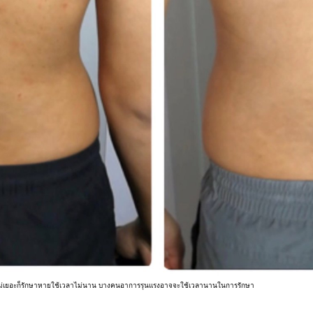
ไม่เยอะก็รักษาหายใช้เวลาไม่นาน บางคนอาการรุนแรงอาจจะใช้เวลานานในการรักษา