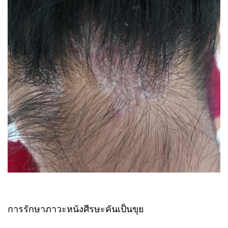
การรักษาภาวะหนังศีรษะคันเป็นขุย